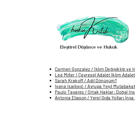
hukuKritik
Eleştirel Düşünce ve Hukuk
Carmen Gonzalez / İklim Değişikliği ve I
Lee Miller / Çevresel Adalet İklim Adaleti
Sarah Krakoff / Adil Dönüşüm?
Ivana Isailović / Avrupa Yeşil Mutabaka
Paulo Tavares / Ortak Haklar: Doğal İn
Antonia Eliason / Yerel Gıda Yolları İnşa