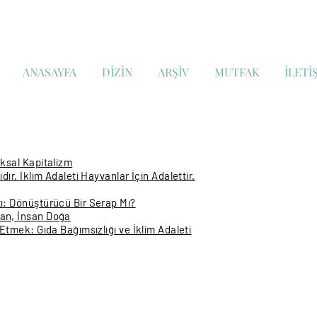
ANASAYFA
DİZİN
ARŞİV
MUTFAK
İLETİ
rksal Kapitalizm
dir. İklim Adaleti Hayvanlar İçin Adalettir.
tı: Dönüştürücü Bir Serap Mı?
san, İnsan Doğa
 Etmek: Gıda Bağımsızlığı ve İklim Adaleti