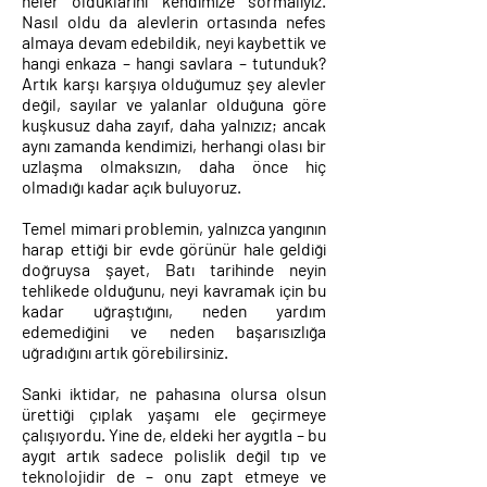
neler olduklarını kendimize sormalıyız.
Nasıl oldu da alevlerin ortasında nefes
almaya devam edebildik, neyi kaybettik ve
hangi enkaza – hangi savlara – tutunduk?
Artık karşı karşıya olduğumuz şey alevler
değil, sayılar ve yalanlar olduğuna göre
kuşkusuz daha zayıf, daha yalnızız; ancak
aynı zamanda kendimizi, herhangi olası bir
uzlaşma olmaksızın, daha önce hiç
olmadığı kadar açık buluyoruz.
Temel mimari problemin, yalnızca yangının
harap ettiği bir evde görünür hale geldiği
doğruysa şayet, Batı tarihinde neyin
tehlikede olduğunu, neyi kavramak için bu
kadar uğraştığını, neden yardım
edemediğini ve neden başarısızlığa
uğradığını artık görebilirsiniz.
Sanki iktidar, ne pahasına olursa olsun
ürettiği çıplak yaşamı ele geçirmeye
çalışıyordu. Yine de, eldeki her aygıtla – bu
aygıt artık sadece polislik değil tıp ve
teknolojidir de – onu zapt etmeye ve