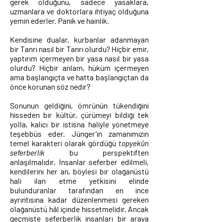
gerek olduğunu, sadece yasaklara,
uzmanlara ve doktorlara ihtiyaç olduğuna
yemin ederler. Panik ve hainlik.
Kendisine dualar, kurbanlar adanmayan
bir Tanrı nasıl bir Tanrı olurdu? Hiçbir emir,
yaptırım içermeyen bir yasa nasıl bir yasa
olurdu? Hiçbir anlam, hüküm içermeyen
ama başlangıçta ve hatta başlangıçtan da
önce korunan söz nedir?
Sonunun geldiğini, ömrünün tükendiğini
hisseden bir kültür, çürümeyi bildiği tek
yolla, kalıcı bir istisna haliyle yönetmeye
teşebbüs eder. Jünger’in zamanımızın
temel karakteri olarak gördüğü
topyekûn
seferberlik
bu perspektiften
anlaşılmalıdır. İnsanlar seferber edilmeli,
kendilerini her an, böylesi bir olağanüstü
hali ilan etme yetkisini elinde
bulunduranlar tarafından en ince
ayrıntısına kadar düzenlenmesi gereken
olağanüstü hâl içinde hissetmelidir. Ancak
geçmişte seferberlik insanları bir araya