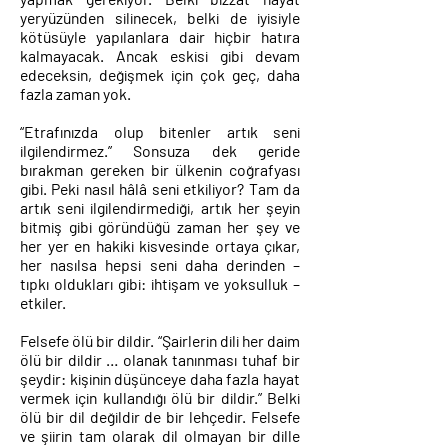
yeryüzünden silinecek, belki de iyisiyle
kötüsüyle yapılanlara dair hiçbir hatıra
kalmayacak. Ancak eskisi gibi devam
edeceksin, değişmek için çok geç, daha
fazla zaman yok.
“Etrafınızda olup bitenler artık seni
ilgilendirmez.” Sonsuza dek geride
bırakman gereken bir ülkenin coğrafyası
gibi. Peki nasıl hâlâ seni etkiliyor? Tam da
artık seni ilgilendirmediği, artık her şeyin
bitmiş gibi göründüğü zaman her şey ve
her yer en hakiki kisvesinde ortaya çıkar,
her nasılsa hepsi seni daha derinden –
tıpkı oldukları gibi: ihtişam ve yoksulluk –
etkiler.
Felsefe ölü bir dildir. “Şairlerin dili her daim
ölü bir dildir … olanak tanınması tuhaf bir
şeydir: kişinin düşünceye daha fazla hayat
vermek için kullandığı ölü bir dildir.” Belki
ölü bir dil değildir de bir lehçedir. Felsefe
ve şiirin tam olarak dil olmayan bir dille