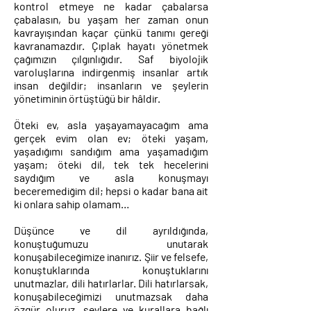
kontrol etmeye ne kadar çabalarsa
çabalasın, bu yaşam her zaman onun
kavrayışından kaçar çünkü tanımı gereği
kavranamazdır. Çıplak hayatı yönetmek
çağımızın çılgınlığıdır. Saf biyolojik
varoluşlarına indirgenmiş insanlar artık
insan değildir; insanların ve şeylerin
yönetiminin örtüştüğü bir hâldir.
Öteki ev, asla yaşayamayacağım ama
gerçek evim olan ev; öteki yaşam,
yaşadığımı sandığım ama yaşamadığım
yaşam; öteki dil, tek tek hecelerini
saydığım ve asla konuşmayı
beceremediğim dil; hepsi o kadar bana ait
ki onlara sahip olamam…
Düşünce ve dil ayrıldığında,
konuştuğumuzu unutarak
konuşabileceğimize inanırız. Şiir ve felsefe,
konuştuklarında konuştuklarını
unutmazlar, dili hatırlarlar. Dili hatırlarsak,
konuşabileceğimizi unutmazsak daha
özgür oluruz, şeylere ve kurallara bağlı