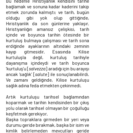
Bu nedenle Hıristiyanlık kendisini tarihe
bağlamak ve sonuna kadar kaderini takip
etmek zorunda kalmıştı; ve tarih, bugün
olduğu gibi yok olup gittiğinde,
Hıristiyanlık da son günlerine yaklaşır.
Hıristiyanlığın amansız çelişkisi, tarih
içinde ve boyunca tarihin ötesinde bir
kurtuluş bulmaya çalışması ve tarih sona
erdiğinde ayaklarının altındaki zeminin
kayıp gitmesidir. Esasında Kilise
kurtuluşla değil, kurtuluş tarihiyle
dayanışma içindeydi ve tarih boyunca
‘kurtuluş’u [
salvezza
] aradığı için bu arayışı
ancak ‘sağlık’ [
salute
] ile sonuçlanabilirdi.
Ve zamanı geldiğinde, Kilise kurtuluşu
sağlık adına feda etmekten çekinmedi.
Artık kurtuluşu tarihsel bağlamından
koparmak ve tarihin kendisinden bir çıkış
yolu olarak tarihsel olmayan bir çoğulluğu
keşfetmek gerekiyor.
Başka topraklara girmeden bir yeri veya
durumu geride bırakmak, başka bir isim ve
kimlik belirlemeden mevcutları geride