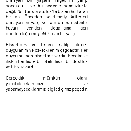
söndüğü – ve bu nedenle sonsuzlukta
değil, “bir tür sonsuzluk”ta bizleri kurtaran
bir an. Önceden belirlenmiş kriterleri
olmayan bir yargı ve tam da bu nedenle,
hayatı yeniden doğallığına geri
döndürdüğü için
politik
olan bir yargı.
Hissetmek ve hislere sahip olmak,
duygulanım ve öz-etkilenim çağdaştır. Her
duygulanımda hissetme vardır, kendimize
ilişkin her histe bir öteki hissi, bir dostluk
ve bir yüz vardır.
Gerçeklik, mümkün olanı,
yapabileceklerimizi ve
yapamayacaklarımızı algıladığımız peçedir.
Hangi çocukluk arzularımızın yerine
getirildiğini söylemek kolay değil. Ve
hepsinden önemlisi, yerine getirilmiş olan
arzularımızın yerine getirilmemiş olanlarla
neredeyse aynı olması bizi yaşamaya
devam etmek için yeterli mi orası meçhul.