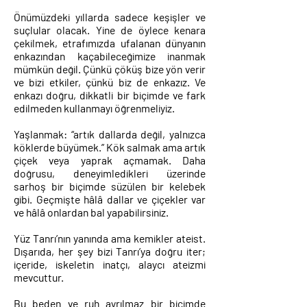
Önümüzdeki yıllarda sadece keşişler ve
suçlular olacak. Yine de öylece kenara
çekilmek, etrafımızda ufalanan dünyanın
enkazından kaçabileceğimize inanmak
mümkün değil. Çünkü çöküş bize yön verir
ve bizi etkiler, çünkü biz de enkazız. Ve
enkazı doğru, dikkatli bir biçimde ve fark
edilmeden kullanmayı öğrenmeliyiz.
Yaşlanmak: “artık dallarda değil, yalnızca
köklerde büyümek.” Kök salmak ama artık
çiçek veya yaprak açmamak. Daha
doğrusu, deneyimledikleri üzerinde
sarhoş bir biçimde süzülen bir kelebek
gibi. Geçmişte hâlâ dallar ve çiçekler var
ve hâlâ onlardan bal yapabilirsiniz.
Yüz Tanrı’nın yanında ama kemikler ateist.
Dışarıda, her şey bizi Tanrı’ya doğru iter;
içeride, iskeletin inatçı, alaycı ateizmi
mevcuttur.
Bu beden ve ruh ayrılmaz bir biçimde