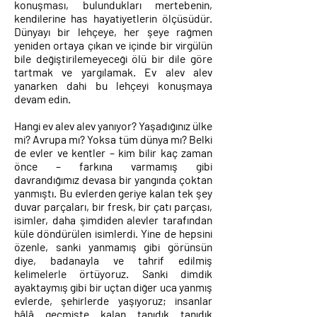
konuşması, bulundukları mertebenin,
kendilerine has hayatiyetlerin ölçüsüdür.
Dünyayı bir lehçeye, her şeye rağmen
yeniden ortaya çıkan ve içinde bir virgülün
bile değiştirilemeyeceği ölü bir dile göre
tartmak ve yargılamak. Ev alev alev
yanarken dahi bu lehçeyi konuşmaya
devam edin.
Hangi ev alev alev yanıyor? Yaşadığınız ülke
mi? Avrupa mı? Yoksa tüm dünya mı? Belki
de evler ve kentler – kim bilir kaç zaman
önce – farkına varmamış gibi
davrandığımız devasa bir yangında çoktan
yanmıştı. Bu evlerden geriye kalan tek şey
duvar parçaları, bir fresk, bir çatı parçası,
isimler, daha şimdiden alevler tarafından
küle döndürülen isimlerdi. Yine de hepsini
özenle, sanki yanmamış gibi görünsün
diye, badanayla ve tahrif edilmiş
kelimelerle örtüyoruz. Sanki dimdik
ayaktaymış gibi bir uçtan diğer uca yanmış
evlerde, şehirlerde yaşıyoruz; insanlar
hâlâ geçmişte kalan tanıdık tanıdık