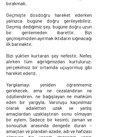
bırakmak.
Geçmişte dosdoğru hareket ederken
yalnızca bugüne doğru gerileyebiliriz.
Geçmiş dediğimiz şey, bugüne doğru uzun
bir gerilemeden ibarettir. Bizi
geçmişimizden ayırmak iktidarın sığınacağı
ilk barınaktır.
Bizi yükten kurtaran şey nefestir. Nefes
alırken tüm ağırlığımızdan kurtuluruz;
yerçekimsiz bir ortamda uçuyormuş gibi
hareket ederiz.
Yargılamayı yeniden öğrenmemiz
gerekecek, ama ne cezalandıran ne
ödüllendiren, ne bağışlayan ne mahkûm
eden bir yargıyla. Varoluşu kaçınılmaz
olarak adaletten uzak ve yanlış
amaçlardan uzaklaştıran sonu olmayan
bir eylem. Sadece bir kesinti, zaman ve
sonsuzluk arasında dengede duran –
amaçtan ve plandan azade, adı ve hafızası
olmayan bir yaşam imgesinin yanıp