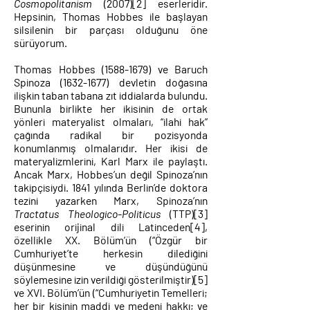
Cosmopolitanism
(2007)
[2]
eserleridir.
Hepsinin, Thomas Hobbes ile başlayan
silsilenin bir parçası olduğunu öne
sürüyorum.
Thomas Hobbes
(1588-1679)
ve Baruch
Spinoza
(1632-1677)
devletin doğasına
ilişkin taban tabana zıt iddialarda bulundu.
Bununla birlikte her ikisinin de ortak
yönleri materyalist olmaları, “ilahi hak”
çağında radikal bir pozisyonda
konumlanmış olmalarıdır. Her ikisi de
materyalizmlerini, Karl Marx ile paylaştı.
Ancak Marx, Hobbes’un değil Spinoza’nın
takipçisiydi. 1841 yılında Berlin’de doktora
tezini yazarken Marx, Spinoza’nın
Tractatus Theologico-Politicus
(TTP)
[3]
eserinin orijinal dili Latinceden
[4]
,
özellikle XX. Bölüm’ün (“Özgür bir
Cumhuriyet’te herkesin dilediğini
düşünmesine ve düşündüğünü
söylemesine izin verildiği gösterilmiştir)
[5]
ve XVI. Bölüm’ün (“Cumhuriyetin Temelleri;
her bir kişinin maddi ve medeni hakkı; ve