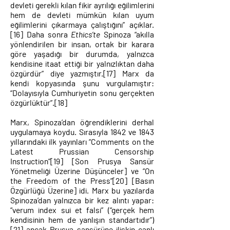
devleti gerekli kılan fikir ayrılığı eğilimlerini
hem de devleti mümkün kılan uyum
eğilimlerini çıkarmaya çalıştığını” açıklar.
[16]
Daha sonra
Ethics’te
Spinoza “akılla
yönlendirilen bir insan, ortak bir karara
göre yaşadığı bir durumda, yalnızca
kendisine itaat ettiği bir yalnızlıktan daha
özgürdür” diye yazmıştır.
[17]
Marx da
kendi kopyasında şunu vurgulamıştır:
“Dolayısıyla Cumhuriyetin sonu gerçekten
özgürlüktür”.
[18]
Marx, Spinoza’dan öğrendiklerini derhal
uygulamaya koydu. Sırasıyla 1842 ve 1843
yıllarındaki ilk yayınları “Comments on the
Latest Prussian Censorship
Instruction”
[19]
[Son Prusya Sansür
Yönetmeliği Üzerine Düşünceler] ve “On
the Freedom of the Press”
[20]
[Basın
Özgürlüğü Üzerine] idi. Marx bu yazılarda
Spinoza’dan yalnızca bir kez alıntı yapar:
“verum index sui et falsi” (“gerçek hem
kendisinin hem de yanlışın standartıdır”)
[21]
ancak Prusya sansürüne ilişkin canlı