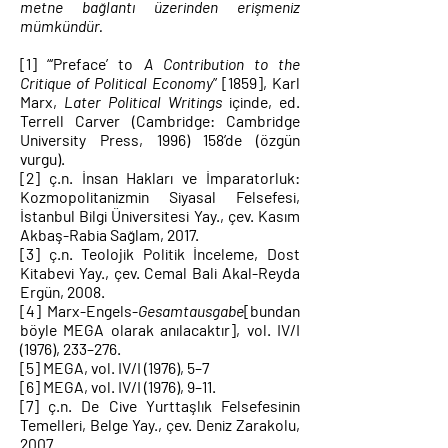
metne bağlantı üzerinden erişmeniz
mümkündür.
[1]
“‘Preface’ to
A Contribution to the
Critique of Political Economy
” [1859], Karl
Marx,
Later Political Writings
içinde, ed.
Terrell Carver (Cambridge: Cambridge
University Press,
1996) 158
’de (özgün
vurgu).
[2]
ç.n. İnsan Hakları ve İmparatorluk:
Kozmopolitanizmin Siyasal Felsefesi,
İstanbul Bilgi Üniversitesi Yay., çev. Kasım
Akbaş-Rabia Sağlam, 2017.
[3]
ç.n. Teolojik Politik İnceleme, Dost
Kitabevi Yay., çev. Cemal Bali Akal-Reyda
Ergün, 2008.
[4]
Marx-Engels-
Gesamtausgabe
[bundan
böyle MEGA olarak anılacaktır], vol. IV/I
(1976), 233–276.
[5]
MEGA, vol. IV/I (1976), 5–7
[6]
MEGA, vol. IV/I (1976), 9–11.
[7]
ç.n. De Cive Yurttaşlık Felsefesinin
Temelleri, Belge Yay., çev. Deniz Zarakolu,
2007.