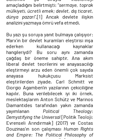
amaçladığını belirtmişti: “
sermaye, toprak
mülkiyeti, ücretli emek; devlet, dış ticaret,
dünya pazarı
”.
[1]
Ancak devlete ilişkin
analizini yazmaya ömrü vefa etmedi.
Bu yazı şu soruya yanıt bulmaya çalışıyor:
Marx’ın bir devlet kuramları eleştirisi inşa
ederken kullanacağı kaynaklar
hangileriydi? Bu soru aynı zamanda
çağdaş bir öneme sahiptir. Ana akım
liberal devlet teorilerini ve anayasacılığı
eleştirmeyi arzu eden önemli
çok sayıda
anayasa
hukukçusu Marksist
eleştirilerden ziyade, Carl Schmitt ve
Giorgio Agamben’in yazılarının çekiciliğine
kapılır. Buna verilebilecek iyi iki örnek,
meslektaşlarım Anton Schütz ve Marinos
Diamantides tarafından yakın zamanda
yayımlanan
Political Theology:
Demystifying the Universal
[Politik Teoloji:
Evrenseli Arındırmak] (2017) ve Costas
Douzinas’ın son çalışması
Human Rights
and Empire: The Political Philosophy of