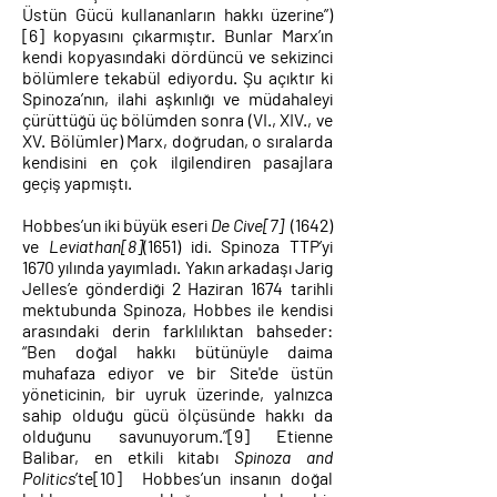
Üstün Gücü kullananların
hakkı üzerine”)
[6]
kopyasını
çıkarmıştır
.
Bunlar Marx’ın
kendi kopyasındaki dördüncü ve sekizinci
bölümlere tekabül ediyordu. Şu açıktır ki
Spinoza’nın, ilahi aşkınlığı ve müdahaleyi
çürüttüğü üç bölümden sonra (VI., XIV., ve
XV. Bölümler) Marx, doğrudan, o sıralarda
kendisini en çok ilgilendiren pasajlara
geçiş yapmıştı.
Hobbes’un iki büyük eseri
De Cive
[7]
(1642)
ve
Leviathan
[8]
(1651) idi. Spinoza TTP’yi
1670 yılında yayımladı. Yakın arkadaşı Jarig
Jelles’e gönderdiği 2 Haziran 1674 tarihli
mektubunda Spinoza, Hobbes ile kendisi
arasındaki derin farklılıktan bahseder:
“Ben doğal hakkı bütünüyle daima
muhafaza ediyor ve bir Site'de üstün
yöneticinin, bir uyruk üzerinde, yalnızca
sahip olduğu gücü ölçüsünde hakkı da
olduğunu savunuyorum.”
[9]
Etienne
Balibar, en etkili kitabı
Spinoza and
Politics
’te
[10]
Hobbes’un insanın doğal