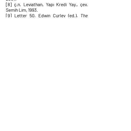
[8]
ç.n. Leviathan, Yapı Kredi Yay., çev.
Semih Lim, 1993.
[9]
Letter 50, Edwin Curley (ed.),
The
Collected Works of Spinoza
, vol. 2 içinde
(Princeton: Princeton University Press,
1988), 406.
[10]
ç.n. Spinoza ve Siyaset, Otonom Yay.,
çev. Sanem Soyarslan, 2004
[11]
Etienne Balibar,
Spinoza and Politics
[Spinoza ve Siyaset], trans. Peter
Snowdon (London: Verso, 1998 [1985]), 55.
[12]
Ibid. (özgün vurgu).
[13]
Özellikle bkz. Carl Schmitt,
The
Leviathan in the State Theory of Thomas
Hobbes: Meaning and Failure of a Political
Symbol
, trans. George Schwab and Erna
Hilfstein (Chicago: University of Chicago
Press, 1996 [1938]). Ayrıca bkz. Jacob Als
Thomsen, “Carl Schmitt–The Hobbesian
of the 20th Century?”, 20 (1997)
Social
Thought & Research
5.
[14]
Balibar,
Spinoza and Politics
[Spinoza
ve Siyaset], 25.