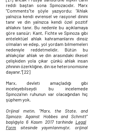
reddi baştan sona Spinozacıdır. Marx
“Comments”te şöyle yazıyordu: “Ahlak
yalnızca kendi evrensel ve rasyonel dinini
tanır ve din yalnızca kendi özel pozitif
ahlakını tanır. Bu nedenle bu açıklamaya
göre sansür; Kant, Fichte ve Spinoza gibi
entelektüel ahlak kahramanlarını dinsiz
olmaları ve edep, yol yordam bilmemeleri
nedeniyle reddetmelidir. Bütün bu
ahlakçılar ahlak ve din arasındaki ilkesel
çelişkiden yola çıkar çünkü ahlak insan
zihninin özerkliğine, din ise heteronomisine
dayanır.”
[22]
Marx, devleti amaçladığı gibi
inceleyebilseydi bu incelemede
Spinoza’nın ruhunun var olacağından hiç
şüphem yok.
Orijinal metin, "Marx, the State, and
Spinoza: Against Hobbes and Schmitt
"
başlığıyla 6 Kasım 2017 tarihinde
Legal
Form
sitesinde yayımlanmıştır, orijinal