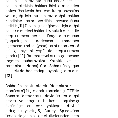
hakkının sınırsız olduğunu ancak her bir
hakkın ötekinin hakkını ihlal etmesinden
dolayı “herkesin herkese karşı savaşı”na
yol açtığı için bu sınırsız doğal hakkın
kendisine zarar verdiğini savunduğunu
belirtir.
[11]
Güvenliğin sağlaması için doğal
hakların medeni haklar ile, hukuk düzeni ile
değiştirilmesi gerekir. Doğa durumunun
“çoğunluğun iradesinin tamamen
egemenin iradesi (yasa) tarafından
temsil
edildiği
‘siyasal yapı’” ile değiştirilmesi
gerekir.
[12]
Bir materyalistten gelmesine
rağmen muhafazakâr Katolik (ve bir
zamanların Nazisi) Carl Schmitt’in yoğun
bir şekilde beslendiği kaynak işte budur.
[13]
Balibar’ın haklı olarak “demokratik bir
manifesto”
[14]
olarak tanımladığı TTP’de
Spinoza “demokratik devlet”in “en doğal
devlet ve doğanın herkese bağışladığı
özgürlüğe en çok yaklaşan devlet”
olduğunu yazdı.
[15]
Curley, Spinoza’nın
“insan doğasının temel ilkelerinden hem