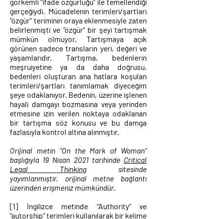
görkemli “ifade özgürlüğü” ile temellendiği
gerçeğiydi. Mücadelenin terimleri/şartları
“özgür” teriminin oraya eklenmesiyle zaten
belirlenmişti ve “özgür” bir şeyi tartışmak
mümkün olmuyor. Tartışmaya açık
görünen sadece transların yeri, değeri ve
yaşamlarıdır. Tartışma, bedenlerin
meşruiyetine ya da daha doğrusu,
bedenleri oluşturan ana hatlara koşulan
terimleri/şartları tanımlamak diyeceğim
şeye odaklanıyor. Bedenin, üzerine işlenen
hayali damgayı bozmasına veya yerinden
etmesine izin verilen noktaya odaklanan
bir tartışma söz konusu ve bu damga
fazlasıyla kontrol altına alınmıştır.
Orijinal metin "On the Mark of Woman"
başlığıyla 19 Nisan 2021 tarihinde
Critical
Legal Thinking
sitesinde
yayımlanmıştır, orijinal metne bağlantı
üzerinden erişmeniz mümkündür.
[1]
İngilizce metinde “Authority” ve
“autorship” terimleri kullanılarak bir kelime