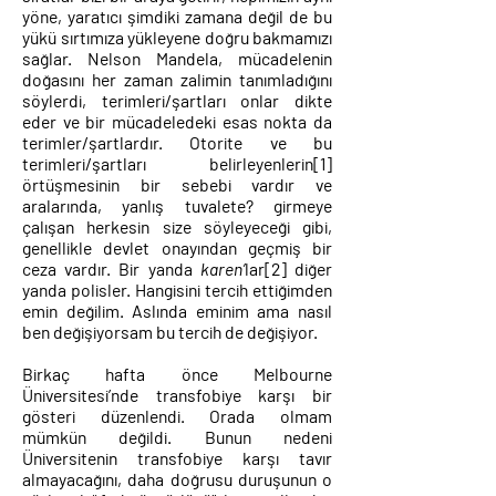
yöne, yaratıcı şimdiki zamana değil de bu
yükü sırtımıza yükleyene doğru bakmamızı
sağlar. Nelson Mandela, mücadelenin
doğasını her zaman zalimin tanımladığını
söylerdi, terimleri/şartları onlar dikte
eder ve bir mücadeledeki esas nokta da
terimler/şartlardır. Otorite ve bu
terimleri/şartları belirleyenlerin
[1]
örtüşmesinin bir sebebi vardır ve
aralarında, yanlış tuvalete? girmeye
çalışan herkesin size söyleyeceği gibi,
genellikle devlet onayından geçmiş bir
ceza vardır. Bir yanda
karen’
lar
[2]
diğer
yanda polisler. Hangisini tercih ettiğimden
emin değilim. Aslında eminim ama nasıl
ben değişiyorsam bu tercih de değişiyor.
Birkaç hafta önce Melbourne
Üniversitesi’nde transfobiye karşı bir
gösteri düzenlendi. Orada olmam
mümkün değildi. Bunun nedeni
Üniversitenin transfobiye karşı tavır
almayacağını, daha doğrusu duruşunun o