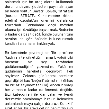
anlatmak için bir araç olarak kullanmak
durumundayım. Şiddetten payını almayan
bir kadın yoktur. Gayatri Spivak, “stratejik
(burada STRATEJİK kelimesine dikkat
edelim) özcülük”ün önemini defalarca
tekrarladı. Tanımlama değil meydan
okuma için özcülüğe başvurmak. Bedenim
o kadar da basit değil. İçinde bulunan tüm
arzuları da göz önünde bulundurursak
kendisini anlamanın imkânı yok.
Bir keresinde çevrimiçi
bir flört profiline
“kadınları tercih ettiğimi ama biyoloji gibi
önemsiz bir şey tarafından
güdülenmediğimi” yazmıştım. Zekâ mı
güdülerimi harekete geçiriyor? Pek
sayılmaz. Zekânın güdülerimi harekete
geçirdiği
birkaç “beğeni” atmıştım. (Birkaç
da hiç az sayılmaz tabii ki). Ancak biyoloji
her zaman o kadar da önemsiz değildir.
Bizi kategorileri ile damgalar ve kendi
derimizde bocalamaya bırakır, kelimeleri
anlamlandırmaya çalışır dururuz. Kolektif
sıfatlar bizi bir araya getirir, hepimizin aynı