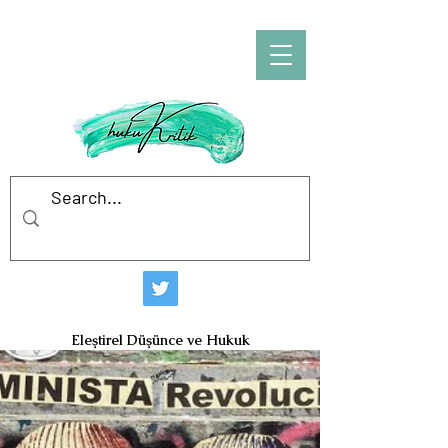
hukuKritik
Eleştirel Düşünce ve Hukuk