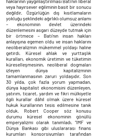
haklarının yaygınlaştırılması Batı’nın liberal
veya hayırsever eğiliminin basit bir sonucu
değildir. Özgürlüğün dış kısıtlamaların
yokluğu şeklindeki ağırlıklı olumsuz anlamı
– ekonominin devlet üzerindeki
düzenlemesini asgari düzeyde tutmak için
bir örtmece – Batı’nın insan hakları
anlayışına egemen oldu ve insan haklarını
neoliberalizmin mükemmel yoldaşı haline
getirdi. Küresel ahlak ve yurttaşlık
kuralları, ekonomik üretimin ve tüketimin
küreselleşmesinin, neoliberal dogmaları
izleyen dünya kapitalizminin
tamamlanmasının zaruri yoldaşıdır. Son
30 yılda, çok fazla yorum yapmadan,
dünya kapitalist ekonomisini düzenleyen,
yatırım, ticaret, yardım ve fikri mülkiyetle
ilgili kurallar dâhil olmak üzere küresel
hukuk kurallarının tesis edilmesine tanık
olduk. Robert Cooper söz konusu
durumu küresel ekonominin gönüllü
emperyalizmi olarak tanımladı. “IMF ve
Dünya Bankası gibi uluslararası finans
kurumları konsorsiyumları tarafından