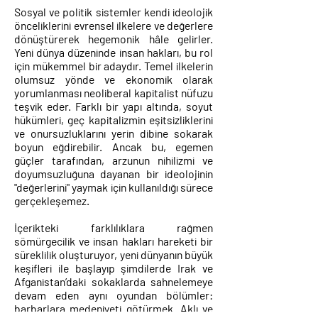
Sosyal ve politik sistemler kendi ideolojik
önceliklerini evrensel ilkelere ve değerlere
dönüştürerek hegemonik hâle gelirler.
Yeni dünya düzeninde insan hakları, bu rol
için mükemmel bir adaydır. Temel ilkelerin
olumsuz yönde ve ekonomik olarak
yorumlanması neoliberal kapitalist nüfuzu
teşvik eder. Farklı bir yapı altında, soyut
hükümleri, geç kapitalizmin eşitsizliklerini
ve onursuzluklarını yerin dibine sokarak
boyun eğdirebilir. Ancak bu, egemen
güçler tarafından, arzunun nihilizmi ve
doyumsuzluğuna dayanan bir ideolojinin
"değerlerini" yaymak için kullanıldığı sürece
gerçekleşemez.
İçerikteki farklılıklara rağmen
sömürgecilik ve insan hakları hareketi bir
süreklilik oluşturuyor, yeni dünyanın büyük
keşifleri ile başlayıp şimdilerde Irak ve
Afganistan’daki sokaklarda sahnelemeye
devam eden aynı oyundan bölümler:
barbarlara medeniyeti götürmek. Aklı ve