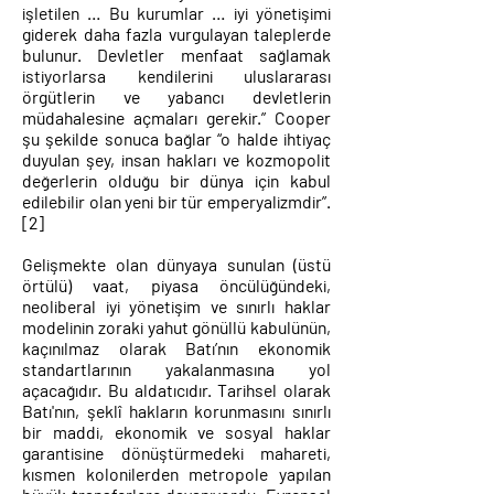
işletilen … Bu kurumlar … iyi yönetişimi
giderek daha fazla vurgulayan taleplerde
bulunur. Devletler menfaat sağlamak
istiyorlarsa kendilerini uluslararası
örgütlerin ve yabancı devletlerin
müdahalesine açmaları gerekir.” Cooper
şu şekilde sonuca bağlar “o halde ihtiyaç
duyulan şey, insan hakları ve kozmopolit
değerlerin olduğu bir dünya için kabul
edilebilir olan yeni bir tür emperyalizmdir”.
[2]
Gelişmekte olan dünyaya sunulan (üstü
örtülü) vaat, piyasa öncülüğündeki,
neoliberal iyi yönetişim ve sınırlı haklar
modelinin zoraki yahut gönüllü kabulünün,
kaçınılmaz olarak Batı’nın ekonomik
standartlarının yakalanmasına yol
açacağıdır. Bu aldatıcıdır. Tarihsel olarak
Batı'nın, şeklî hakların korunmasını sınırlı
bir maddi, ekonomik ve sosyal haklar
garantisine dönüştürmedeki mahareti,
kısmen kolonilerden metropole yapılan