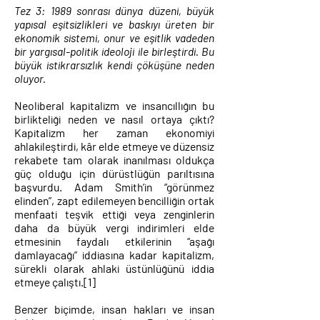
Tez 3: 1989 sonrası dünya düzeni, büyük
yapısal eşitsizlikleri ve baskıyı üreten bir
ekonomik sistemi, onur ve eşitlik vadeden
bir yargısal-politik ideoloji ile birleştirdi. Bu
büyük istikrarsızlık kendi çöküşüne neden
oluyor.
Neoliberal kapitalizm ve insancıllığın bu
birlikteliği neden ve nasıl ortaya çıktı?
Kapitalizm her zaman ekonomiyi
ahlakileştirdi, kâr elde etmeye ve düzensiz
rekabete tam olarak inanılması oldukça
güç olduğu için dürüstlüğün parıltısına
başvurdu.
Adam Smith’in “görünmez
elinden”,
zapt edilemeyen bencilliğin ortak
menfaati teşvik ettiği veya zenginlerin
daha da büyük vergi indirimleri elde
etmesinin faydalı etkilerinin “aşağı
damlayacağı” iddiasına kadar kapitalizm,
sürekli olarak ahlaki üstünlüğünü iddia
etmeye çalıştı.
[1]
Benzer biçimde, insan hakları ve insan