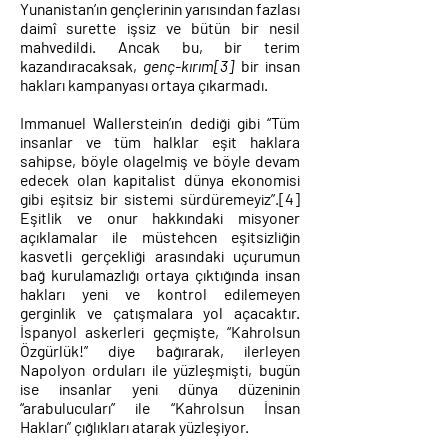
Yunanistan’ın gençlerinin yarısından fazlası
daimî surette işsiz ve bütün bir nesil
mahvedildi. Ancak bu, bir terim
kazandıracaksak,
genç-kırım
[3]
bir insan
hakları kampanyası ortaya çıkarmadı.
Immanuel Wallerstein’ın dediği gibi “Tüm
insanlar ve tüm halklar eşit haklara
sahipse, böyle olagelmiş ve böyle devam
edecek olan kapitalist dünya ekonomisi
gibi eşitsiz bir sistemi sürdüremeyiz”.
[4]
Eşitlik ve onur hakkındaki misyoner
açıklamalar ile müstehcen eşitsizliğin
kasvetli gerçekliği arasındaki uçurumun
bağ kurulamazlığı ortaya çıktığında insan
hakları yeni ve kontrol edilemeyen
gerginlik ve çatışmalara yol açacaktır.
İspanyol askerleri geçmişte, “Kahrolsun
Özgürlük!” diye bağırarak, ilerleyen
Napolyon orduları ile yüzleşmişti, bugün
ise insanlar yeni dünya düzeninin
“arabulucuları” ile “Kahrolsun İnsan
Hakları” çığlıkları atarak yüzleşiyor.