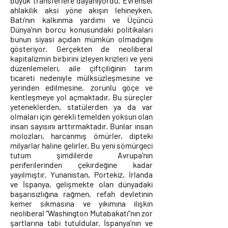
büyük transferlere dayanıyordu. Evrensel
ahlakilik aksi yöne akışın lehineyken,
Batı'nın kalkınma yardımı ve Üçüncü
Dünya’nın borcu konusundaki politikaları
bunun siyasi açıdan mümkün olmadığını
gösteriyor. Gerçekten de neoliberal
kapitalizmin birbirini izleyen krizleri ve yeni
düzenlemeleri, aile çiftçiliğinin tarım
ticareti nedeniyle mülksüzleşmesine ve
yerinden edilmesine, zorunlu göçe ve
kentleşmeye yol açmaktadır. Bu süreçler
yeteneklerden, statülerden ya da var
olmaları için gerekli temelden yoksun olan
insan sayısını arttırmaktadır. Bunlar insan
molozları, harcanmış ömürler, dipteki
milyarlar haline gelirler. Bu yeni sömürgeci
tutum şimdilerde Avrupa'nın
periferilerinden çekirdeğine kadar
yayılmıştır. Yunanistan, Portekiz, İrlanda
ve İspanya, gelişmekte olan dünyadaki
başarısızlığına rağmen, refah devletinin
kemer sıkmasına ve yıkımına ilişkin
neoliberal “Washington Mutabakatı”nın zor
şartlarına tabi tutuldular. İspanya’nın ve