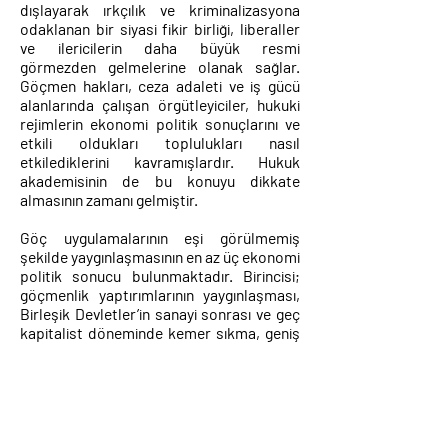
dışlayarak ırkçılık ve kriminalizasyona
odaklanan bir siyasi fikir birliği, liberaller
ve ilericilerin daha büyük resmi
görmezden gelmelerine olanak sağlar.
Göçmen hakları, ceza adaleti ve iş gücü
alanlarında çalışan örgütleyiciler, hukuki
rejimlerin ekonomi politik sonuçlarını ve
etkili oldukları toplulukları nasıl
etkilediklerini kavramışlardır. Hukuk
akademisinin de bu konuyu dikkate
almasının zamanı gelmiştir.
Göç uygulamalarının eşi görülmemiş
şekilde yaygınlaşmasının en az üç ekonomi
politik sonucu bulunmaktadır. Birincisi;
göçmenlik yaptırımlarının yaygınlaşması,
Birleşik Devletler’in sanayi sonrası ve geç
kapitalist döneminde kemer sıkma, geniş
çaplı kriminalizasyon ve hapis
politikalarıyla tanımlanan nöbetçi emeğin
genişlemesinin kurucu bir unsurudur.
İkincisi, göçmenlik yaptırımları (hem iç
kolluk faaliyetleri hem de Birleşik
Devletlerdeki göçmenleri yakalamak için