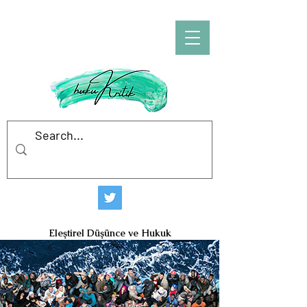
hukuKritik
Eleştirel Düşünce ve Hukuk