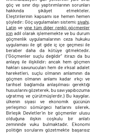
göç ve sınır dışı yaptırımlarının sorunları
hakkında şikâyet etmekteler.
Eleştirilerinin kapsamı ise hemen hemen
şöyledir: Göç uygulamaları sistemi;
siyahi
,
Latin
ve
yine tüm diğer renkli göçmenler
için
adil olarak işlememekte ve bu durum
göçmenlik uygulamalarının ceza hukuku
uygulaması ile git gide iç içe
geçmesi ile
beraber daha da kötüye gitmektedir.
(“Göçmenler suçlu değildir” itirazı da bu
anlayış ile ilişkilidir; ancak hem göçmen
hakları savunucuları hem de ırksal adalet
hareketleri, suçlu olmanın anlamının da
göçmen olmanın anlamı kadar ırkçı ve
tarihsel bağlamda anlaşılması gerektiği
hususlarını gözeterek, bu savı yapıbozuma
uğratmış ve çürütmüşlerdir.) Bu kaygılar,
ülkenin siyasi ve ekonomik gücünün
yerleşimci sömürgeci hatlarını silerek,
Birleşik Devletler’in bir göçmenler ulusu
olduğuna ilişkin coşkulu bir anlatı
zemininde vuku bulmaktadır. Ekonomi
politiğin sorularını gözetmekte başarısız