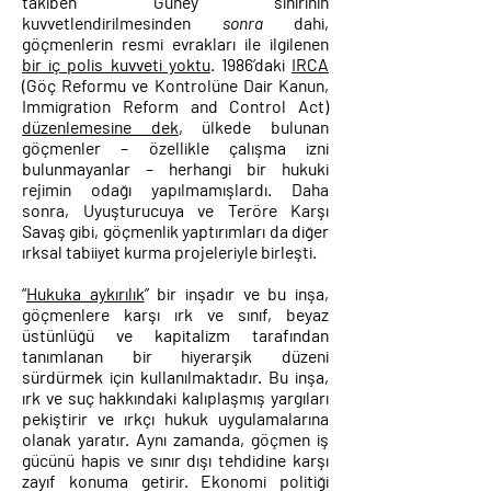
takiben Güney sınırının
kuvvetlendirilmesinden
sonra
dahi,
göçmenlerin resmi evrakları ile ilgilenen
bir iç polis kuvveti yoktu
. 1986’daki
IRCA
(Göç Reformu ve Kontrolüne Dair Kanun,
Immigration Reform and Control Act)
düzenlemesine dek
, ülkede bulunan
göçmenler – özellikle çalışma izni
bulunmayanlar – herhangi bir hukuki
rejimin odağı yapılmamışlardı. Daha
sonra, Uyuşturucuya ve Teröre Karşı
Savaş gibi, göçmenlik yaptırımları da diğer
ırksal tabiiyet kurma projeleriyle birleşti.
“
Hukuka aykırılık
” bir inşadır ve bu inşa,
göçmenlere karşı ırk ve sınıf, beyaz
üstünlüğü ve kapitalizm tarafından
tanımlanan bir hiyerarşik düzeni
sürdürmek için kullanılmaktadır. Bu inşa,
ırk ve suç hakkındaki kalıplaşmış yargıları
pekiştirir ve ırkçı hukuk uygulamalarına
olanak yaratır. Aynı zamanda, göçmen iş
gücünü hapis ve sınır dışı tehdidine karşı
zayıf konuma getirir. Ekonomi politiği