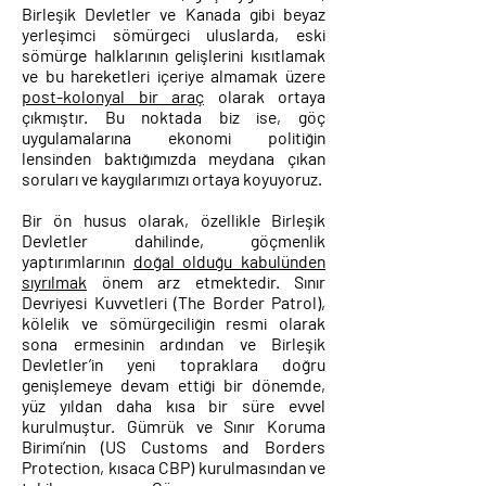
Birleşik Devletler ve Kanada gibi beyaz
yerleşimci sömürgeci uluslarda, eski
sömürge halklarının gelişlerini kısıtlamak
ve bu hareketleri içeriye almamak üzere
post-kolonyal bir araç
olarak ortaya
çıkmıştır. Bu noktada biz ise, göç
uygulamalarına ekonomi politiğin
lensinden baktığımızda meydana çıkan
soruları ve kaygılarımızı ortaya koyuyoruz.
Bir ön husus olarak, özellikle Birleşik
Devletler dahilinde, göçmenlik
yaptırımlarının
doğal olduğu kabulünden
sıyrılmak
önem arz etmektedir. Sınır
Devriyesi Kuvvetleri (The Border Patrol),
kölelik ve sömürgeciliğin resmi olarak
sona ermesinin ardından ve Birleşik
Devletler’in yeni topraklara doğru
genişlemeye devam ettiği bir dönemde,
yüz yıldan daha kısa bir süre evvel
kurulmuştur. Gümrük ve Sınır Koruma
Birimi’nin (US Customs and Borders
Protection, kısaca CBP) kurulmasından ve