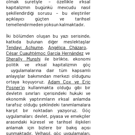
olmak suretiyle – özellikle ırksal
kapitalizmin bugünkü mevcudu nasıl
şekillendirdiği sorusu – bu eleştiriler
açıklayıcı güçten ve tarihsel
temellendirmeden yoksun kalmaktadır.
İki bölümden oluşan bu yazı serisinde,
katkıda bulunan diğer meslektaşlar
Tendayi Achiume
,
Angélica Cházaro
,
César Cuauhtémoc García Hernández
ve
Sherally Munshi
ile birlikte, ekonomi
politik ve ırksal kapitalizmin göç
uygulamalarına dair tüm kapsamlı
anlayışlar bakımından merkezi olduğunu
ortaya koyuyoruz.
Adam Cox ve Eric
Posner’ın
kullanmakta olduğu gibi bir
devletin sınırları içerisindeki hukuki ve
ekonomik yaptırımların ırksal anlamda
tarafsız olduğu şeklindeki tanımlamalara
karşıt bir noktadan yazıyoruz. Göç
uygulamaları; devlet, piyasa ve emekçiler
arasındaki küresel ve tarihsel ilişkileri
anlamak için bizlere bir bakış açısı
sunmaktadır. Velhasıl, göç uygulamaları,