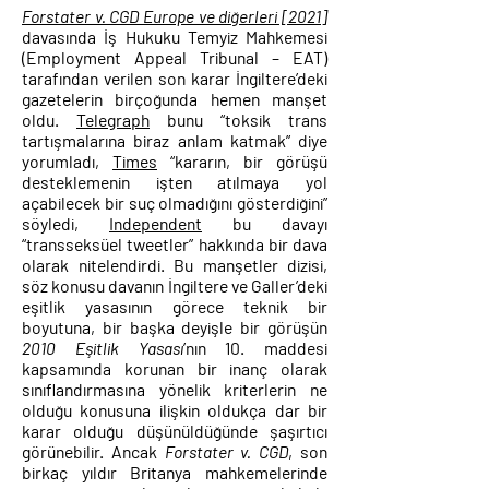
Forstater v. CGD Europe ve diğerleri [2021
]
davasında İş Hukuku Temyiz Mahkemesi
(Employment Appeal Tribunal – EAT)
tarafından verilen son karar İngiltere’deki
gazetelerin birçoğunda hemen manşet
oldu.
Telegraph
bunu “toksik trans
tartışmalarına biraz anlam katmak” diye
yorumladı,
Times
“kararın, bir görüşü
desteklemenin işten atılmaya yol
açabilecek bir suç olmadığını gösterdiğini”
söyledi,
Independent
bu davayı
“transseksüel tweetler” hakkında bir dava
olarak nitelendirdi. Bu manşetler dizisi,
söz konusu davanın İngiltere ve Galler’deki
eşitlik yasasının görece teknik bir
boyutuna, bir başka deyişle bir görüşün
2010 Eşitlik Yasası
’nın 10. maddesi
kapsamında korunan bir inanç olarak
sınıflandırmasına yönelik kriterlerin ne
olduğu konusuna ilişkin oldukça dar bir
karar olduğu düşünüldüğünde şaşırtıcı
görünebilir. Ancak
Forstater v. CGD
, son
birkaç yıldır Britanya mahkemelerinde