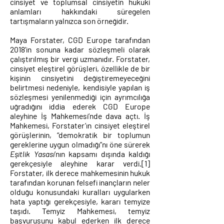
cinsiyet ve toplumsal cinsiyetin hukuki
anlamları hakkındaki süregelen
tartışmaların yalnızca son örneğidir.
Maya Forstater, CGD Europe tarafından
2018’in sonuna kadar sözleşmeli olarak
çalıştırılmış bir vergi uzmanıdır. Forstater,
cinsiyet eleştirel görüşleri, özellikle de bir
kişinin cinsiyetini değiştiremeyeceğini
belirtmesi nedeniyle, kendisiyle yapılan iş
sözleşmesi yenilenmediği için ayrımcılığa
uğradığını iddia ederek CGD Europe
aleyhine İş Mahkemesi’nde dava açtı. İş
Mahkemesi, Forstater’ın cinsiyet eleştirel
görüşlerinin, “demokratik bir toplumun
gereklerine uygun olmadığı”nı öne sürerek
Eşitlik Yasası
’nın kapsamı dışında kaldığı
gerekçesiyle aleyhine karar verdi.
[1]
Forstater, ilk derece mahkemesinin hukuk
tarafından korunan felsefi inançların neler
olduğu konusundaki kuralları uygularken
hata yaptığı gerekçesiyle, kararı temyize
taşıdı. Temyiz Mahkemesi, temyiz
başvurusunu kabul ederken ilk derece