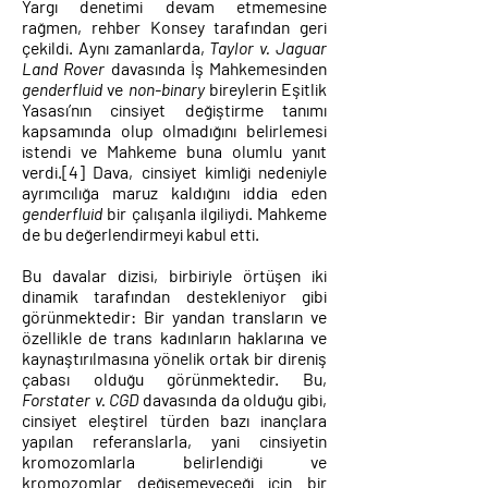
Yargı denetimi devam etmemesine
rağmen, rehber Konsey tarafından geri
çekildi. Aynı zamanlarda,
Taylor v. Jaguar
Land Rover
davasında İş Mahkemesinden
genderfluid
ve
non-binary
bireylerin Eşitlik
Yasası’nın cinsiyet değiştirme tanımı
kapsamında olup olmadığını belirlemesi
istendi ve Mahkeme buna olumlu yanıt
verdi.
[4]
Dava, cinsiyet kimliği nedeniyle
ayrımcılığa maruz kaldığını iddia eden
genderfluid
bir çalışanla ilgiliydi. Mahkeme
de bu değerlendirmeyi kabul etti.
Bu davalar dizisi, birbiriyle örtüşen iki
dinamik tarafından destekleniyor gibi
görünmektedir: Bir yandan transların ve
özellikle de trans kadınların haklarına ve
kaynaştırılmasına yönelik ortak bir direniş
çabası olduğu görünmektedir. Bu,
Forstater v. CGD
davasında da olduğu gibi,
cinsiyet eleştirel türden bazı inançlara
yapılan referanslarla, yani cinsiyetin
kromozomlarla belirlendiği ve
kromozomlar değişemeyeceği için bir