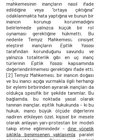
mahkemesinin inançların nasıl ifade
edildiğine veya “ortaya çıktığına”
odaklanmakta hata yaptığına ve bunun bir
inancın korunup korunmadığını
belirlemede yalnızca küçük bir rol
oynaması gerektiğine hükmetti. Bu
nedenle Temyiz Mahkemesi, cinsiyet
eleştirel inançların
Eşitlik Yasası
tarafından korunduğunu savundu ve
yalnızca totaliterlik gibi en uç inanç
türlerinin
Eşitlik Yasası
kapsamında
değerlendirilmemesi gerektiğini ifade etti.
[2]
Temyiz Mahkemesi, bir inancın doğası
ve bu inancı açığa vurmakla ilgili herhangi
bir eylemi birbirinden ayırarak inançları da
oldukça spesifik bir şekilde tanımlar. Bu
bağlamda, bu noktada yasal olarak
tanınan inançlar, eşitlik hukukunda – ki bu
hukuk, inancı büyük ölçüde diğerlerini
nadiren etkileyen özel, kişisel bir mesele
olarak anlayan yarı-protestan bir modeli
takip etme eğilimindedir –
dine yönelik
sıklıkla benimsenen yaklaşımla
paralel