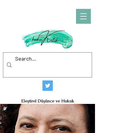
hukuKritik
Eleştirel Düşünce ve Hukuk