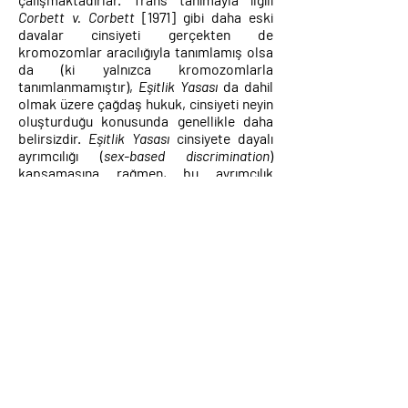
Corbett v. Corbett
[1971] gibi daha eski
davalar cinsiyeti gerçekten de
kromozomlar aracılığıyla tanımlamış olsa
da (ki yalnızca kromozomlarla
tanımlanmamıştır),
Eşitlik Yasası
da dahil
olmak üzere çağdaş hukuk, cinsiyeti neyin
oluşturduğu konusunda genellikle daha
belirsizdir.
Eşitlik Yasası
cinsiyete dayalı
ayrımcılığı (
sex-based discrimination
)
kapsamasına rağmen, bu ayrımcılık
yasağının tanımı, totolojik olarak “erkek ya
da kadın” arasındaki ayrımcılık anlamına
gelmektedir. Uygulamada, bu hükmün
kapsamına giren davalar, biyolojik
özelliklere değil, toplumda erkek veya
kadın olarak algılananlara yüklenen
toplumsal cinsiyet temelli normlara,
değerlere ve kalıp yargılara odaklandıkları
için toplumsal cinsiyet temelli ayrımcılık
(
gender-based discrimination
) olarak daha
doğru bir şekilde tanımlanabilir. Cinsiyeti
yasal olarak değiştirmeye izin veren yasa
olan
2004 Cinsiyet Tanıma Yasası
, benzer