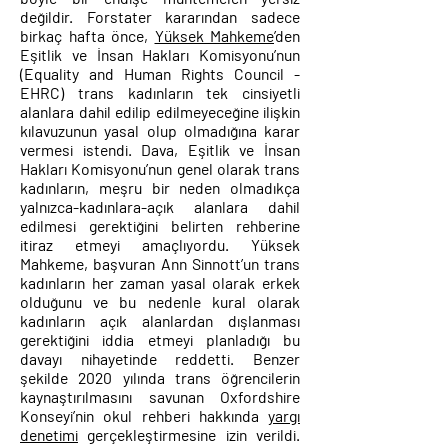
değildir. Forstater kararından sadece
birkaç hafta önce,
Yüksek Mahkeme
’den
Eşitlik ve İnsan Hakları Komisyonu’nun
(Equality and Human Rights Council -
EHRC) trans kadınların tek cinsiyetli
alanlara dahil edilip edilmeyeceğine ilişkin
kılavuzunun yasal olup olmadığına karar
vermesi istendi. Dava, Eşitlik ve İnsan
Hakları Komisyonu’nun genel olarak trans
kadınların, meşru bir neden olmadıkça
yalnızca-kadınlara-açık alanlara dahil
edilmesi gerektiğini belirten rehberine
itiraz etmeyi amaçlıyordu. Yüksek
Mahkeme, başvuran Ann Sinnott’un trans
kadınların her zaman yasal olarak erkek
olduğunu ve bu nedenle kural olarak
kadınların açık alanlardan dışlanması
gerektiğini iddia etmeyi planladığı bu
davayı nihayetinde reddetti. Benzer
şekilde 2020 yılında trans öğrencilerin
kaynaştırılmasını savunan Oxfordshire
Konseyi’nin okul rehberi hakkında
yargı
denetimi
gerçekleştirmesine izin verildi.