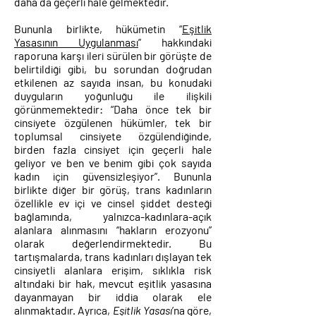
daha da geçerli hale gelmektedir.
Bununla birlikte, hükümetin “
Eşitlik
Yasasının Uygulanması
” hakkındaki
raporuna karşı ileri sürülen bir görüşte de
belirtildiği gibi, bu sorundan doğrudan
etkilenen az sayıda insan, bu konudaki
duyguların yoğunluğu ile ilişkili
görünmemektedir: “Daha önce tek bir
cinsiyete özgülenen hükümler, tek bir
toplumsal cinsiyete özgülendiğinde,
birden fazla cinsiyet için geçerli hale
geliyor ve ben ve benim gibi çok sayıda
kadın için güvensizleşiyor”. Bununla
birlikte diğer bir görüş, trans kadınların
özellikle ev içi ve cinsel şiddet desteği
bağlamında, yalnızca-kadınlara-açık
alanlara alınmasını “hakların erozyonu”
olarak değerlendirmektedir. Bu
tartışmalarda, trans kadınları dışlayan tek
cinsiyetli alanlara erişim, sıklıkla risk
altındaki bir hak, mevcut eşitlik yasasına
dayanmayan bir iddia olarak ele
alınmaktadır. Ayrıca,
Eşitlik Yasası
’na göre,