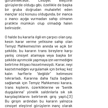
görünmektedir. Cinsiyet eleştirel
görüşlerde olduğu gibi, özellikle de başka
bir gruba doğrudan muhalefet eden
inançlar söz konusu olduğunda, bir inanca
o inancı açığa vurmadan sahip olmanın
pratikte mümkün olup olmadığı halen
belirsizdir.
O halde bu kararla ilgili en çarpıcı olan şey,
kesin karar verme yetkisine sahip olan
Temyiz Mahkemesi’nin anında ve açık bir
şekilde, bu kararın trans bireylere karşı
yanlış cinsiyet atamaya veya başka bir
şekilde ayrımcılık yapmaya izin vermediğini
belirtme ihtiyacı hissetmesiydi. Karar, neyi
kastetmediğini vurgulamak için birkaç kez
kalın harflerle “değildir” kelimesini
tekrarladı. Kararına daha fazla bağlam
sağlamak için Temyiz Mahkemesi karara,
trans kişilerin, özerkliklerine ve “benlik
duygularına” yönelik saldırılarla sık sık
karşılaştıklarını belirterek giriş yaptı.
[3]
Bu girişin ardından bu kararın yalnızca
cinsiyet eleştirel görüşlerin inanç olarak