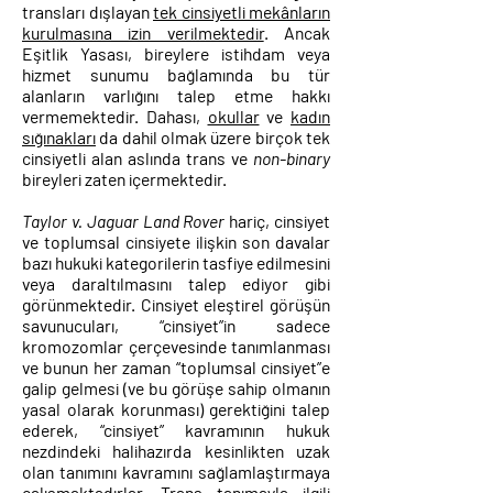
transları dışlayan
tek cinsiyetli mekânların
kurulmasına izin verilmektedir
. Ancak
Eşitlik Yasası, bireylere istihdam veya
hizmet sunumu bağlamında bu tür
alanların varlığını talep etme hakkı
vermemektedir. Dahası,
okullar
ve
kadın
sığınakları
da dahil olmak üzere birçok tek
cinsiyetli alan aslında trans ve
non-binary
bireyleri zaten içermektedir.
Taylor v. Jaguar Land Rover
hariç, cinsiyet
ve toplumsal cinsiyete ilişkin son davalar
bazı hukuki kategorilerin tasfiye edilmesini
veya daraltılmasını talep ediyor gibi
görünmektedir. Cinsiyet eleştirel görüşün
savunucuları, “cinsiyet”in sadece
kromozomlar çerçevesinde tanımlanması
ve bunun her zaman “toplumsal cinsiyet”e
galip gelmesi (ve bu görüşe sahip olmanın
yasal olarak korunması) gerektiğini talep
ederek, “cinsiyet” kavramının hukuk
nezdindeki halihazırda kesinlikten uzak
olan tanımını kavramını sağlamlaştırmaya
çalışmaktadırlar.
Trans tanımayla ilgili